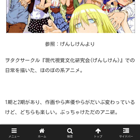
参照：げんしけんより
ヲタクサークル『現代視覚文化研究会(げんしけん)』での
日常を描いた、ほのぼの系アニメ。
1期と2期があり、作画やら声優やらがだいぶ変わっている
けど、どちらも楽しい。ぶっちゃけただのアニ研。
メダロット
メニュー
ホーム
検索
トップ
サイドバー